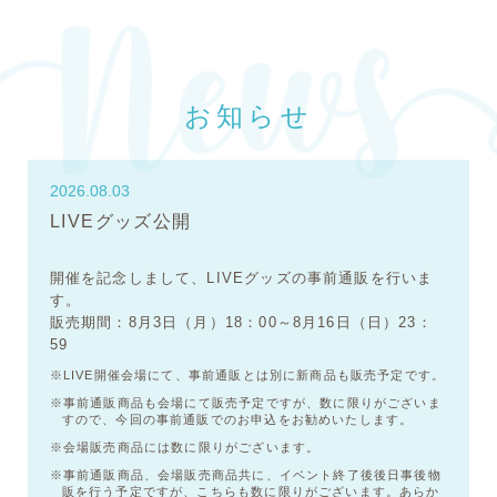
お知らせ
2026.08.03
LIVEグッズ公開
開催を記念しまして、LIVEグッズの事前通販を行いま
す。
販売期間：8月3日（月）18：00～8月16日（日）23：
59
※LIVE開催会場にて、事前通販とは別に新商品も販売予定です。
※事前通販商品も会場にて販売予定ですが、数に限りがございま
すので、今回の事前通販でのお申込をお勧めいたします。
※会場販売商品には数に限りがございます。
※事前通販商品、会場販売商品共に、イベント終了後後日事後物
販を行う予定ですが、こちらも数に限りがございます。あらか