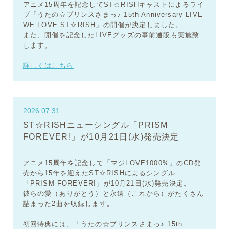
アニメ15周年を記念してST☆RISHキャストによるライ
ブ「うたの☆プリンスさまっ♪ 15th Anniversary LIVE
WE LOVE ST☆RISH」の開催が決定しました。
また、開催を記念したLIVEグッズの事前通販も実施致
します。
詳しくはこちら
2026.07.31
ST☆RISHニューシングル「PRISM
FOREVER!」が10月21日(水)発売決定
アニメ15周年を記念して「マジLOVE1000%」のCD発
売から15年を迎えたST☆RISHによるシングル
「PRISM FOREVER!」が10月21日(水)発売決定。
彼らの愛（ありがとう）と永遠（これから）がたくさん
詰まった2曲を収録します。
初回特典には、「うたの☆プリンスさまっ♪ 15th