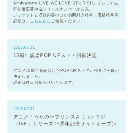
Anniversary LIVE WE LOVE ST☆RISH」プレミア先
行抽選応募申込シリアルナンバーが封入。
ジャケットと収録内容のほか初回封入特典・店舗特典等
詳細は、
こちらから
ご確認ください。
2026.07.31
15周年記念POP UPストア開催決定
アニメ15周年を記念したPOP UPストアが今冬に開催が
決定しました。
詳細は後日お知らせいたします。
2026.07.31
アニメ「うたの☆プリンスさまっ♪ マジ
LOVE」シリーズ15周年記念サイトオープン