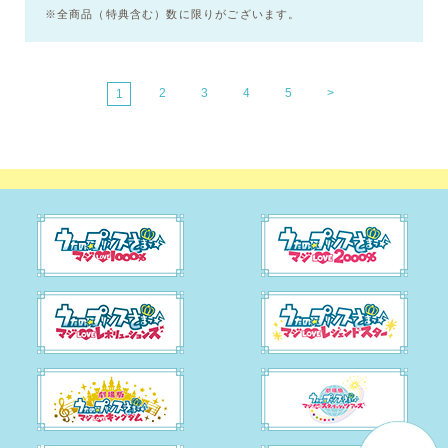
※全商品（特典含む）数に限りがございます。
2
3
4
5
>
1