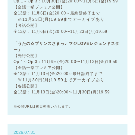
Op.1～Op.3：10月30日(金)20:00〜11月6日(金)19:59
【全話一挙プレミア公開】
全13話：11月6日(金)20:00～最終話終了まで
※11月23日(月)19:59までアーカイブあり
【各話公開】
全13話：11月6日(金)20:00〜11月23日(月)19:59
「うたの☆プリンスさまっ♪ マジLOVEレジェンドスタ
ー」
【先行公開】
Op.1～Op.3：11月6日(金)20:00〜11月13日(金)19:59
【全話一挙プレミア公開】
全13話：11月13日(金)20:00～最終話終了まで
※11月30日(月)19:59までアーカイブあり
【各話公開】
全13話：11月13日(金)20:00〜11月30日(月)19:59
※公開URLは後日発表いたします。
2026.07.31