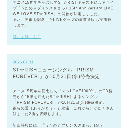
アニメ15周年を記念してST☆RISHキャストによるライ
ブ「うたの☆プリンスさまっ♪ 15th Anniversary LIVE
WE LOVE ST☆RISH」の開催が決定しました。
また、開催を記念したLIVEグッズの事前通販も実施致
します。
詳しくはこちら
2026.07.31
ST☆RISHニューシングル「PRISM
FOREVER!」が10月21日(水)発売決定
アニメ15周年を記念して「マジLOVE1000%」のCD発
売から15年を迎えたST☆RISHによるシングル
「PRISM FOREVER!」が10月21日(水)発売決定。
彼らの愛（ありがとう）と永遠（これから）がたくさん
詰まった2曲を収録します。
初回特典には、「うたの☆プリンスさまっ♪ 15th