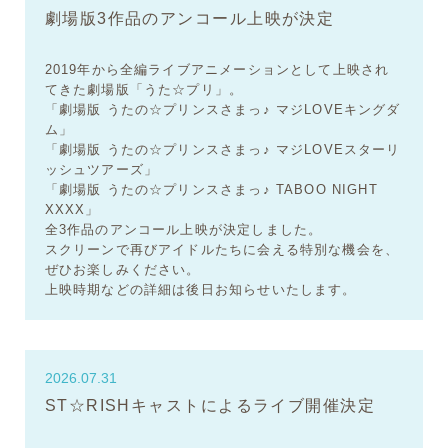
劇場版3作品のアンコール上映が決定
2019年から全編ライブアニメーションとして上映され
てきた劇場版「うた☆プリ」。
「劇場版 うたの☆プリンスさまっ♪ マジLOVEキングダ
ム」
「劇場版 うたの☆プリンスさまっ♪ マジLOVEスターリ
ッシュツアーズ」
「劇場版 うたの☆プリンスさまっ♪ TABOO NIGHT
XXXX」
全3作品のアンコール上映が決定しました。
スクリーンで再びアイドルたちに会える特別な機会を、
ぜひお楽しみください。
上映時期などの詳細は後日お知らせいたします。
2026.07.31
ST☆RISHキャストによるライブ開催決定