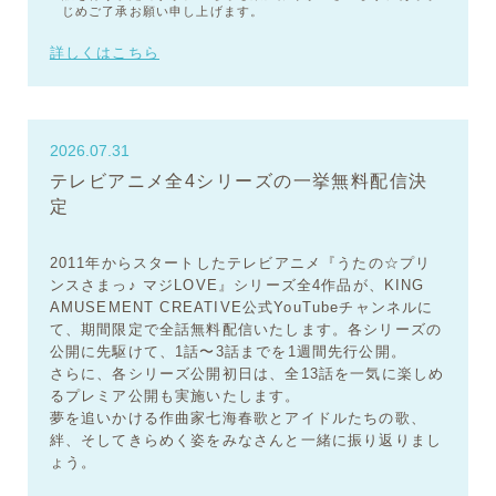
じめご了承お願い申し上げます。
詳しくはこちら
2026.07.31
テレビアニメ全4シリーズの一挙無料配信決
定
2011年からスタートしたテレビアニメ『うたの☆プリ
ンスさまっ♪ マジLOVE』シリーズ全4作品が、KING
AMUSEMENT CREATIVE公式YouTubeチャンネルに
て、期間限定で全話無料配信いたします。各シリーズの
公開に先駆けて、1話〜3話までを1週間先行公開。
さらに、各シリーズ公開初日は、全13話を一気に楽しめ
るプレミア公開も実施いたします。
夢を追いかける作曲家七海春歌とアイドルたちの歌、
絆、そしてきらめく姿をみなさんと一緒に振り返りまし
ょう。